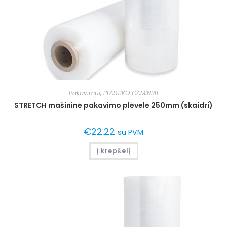
Pakavimui
,
PLASTIKO GAMINIAI
STRETCH mašininė pakavimo plėvelė 250mm (skaidri)
€
22.22
su PVM
Į krepšelį