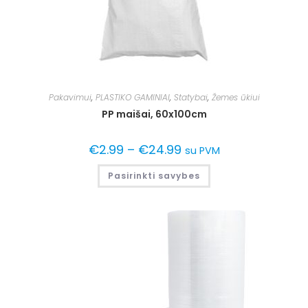
Pakavimui
,
PLASTIKO GAMINIAI
,
Statybai
,
Žemes ūkiui
PP maišai, 60x100cm
€
2.99
–
€
24.99
su PVM
Pasirinkti savybes