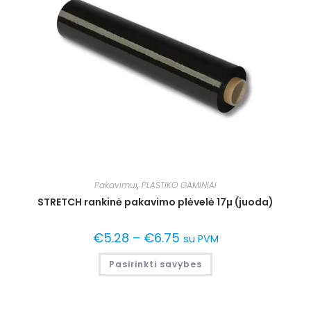
Pakavimui
,
PLASTIKO GAMINIAI
STRETCH rankinė pakavimo plėvelė 17µ (juoda)
€
5.28
–
€
6.75
su PVM
Pasirinkti savybes