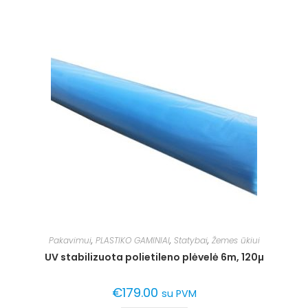
Pakavimui
,
PLASTIKO GAMINIAI
,
Statybai
,
Žemes ūkiui
UV stabilizuota polietileno plėvelė 6m, 120µ
€
179.00
su PVM