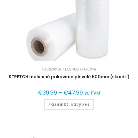
Pakavimui
,
PLASTIKO GAMINIAI
STRETCH mašininė pakavimo plėvelė 500mm (skaidri)
€
39.99
–
€
47.99
su PVM
Pasirinkti savybes