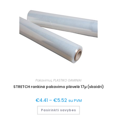
Pakavimui
,
PLASTIKO GAMINIAI
STRETCH rankinė pakavimo plėvelė 17µ (skaidri)
€
4.41
–
€
5.52
su PVM
Pasirinkti savybes