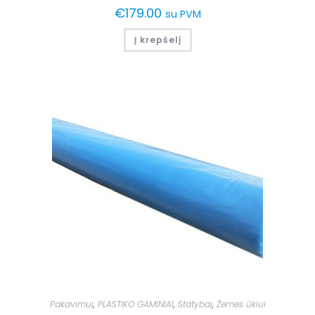
€
179.00
su PVM
Į krepšelį
Pakavimui
,
PLASTIKO GAMINIAI
,
Statybai
,
Žemes ūkiui