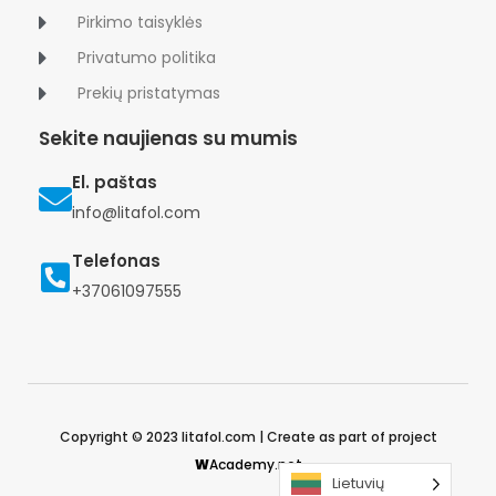
Pirkimo taisyklės
Privatumo politika
Prekių pristatymas
Sekite naujienas su mumis
El. paštas
info@litafol.com
Telefonas
+37061097555
Copyright © 2023 litafol.com | Create as part of project
W
Academy.net
Lietuvių