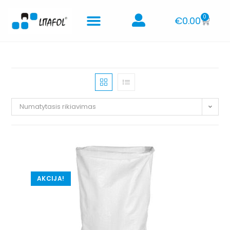
0
€
0.00
Numatytasis rikiavimas
AKCIJA!