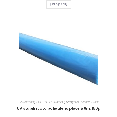
Į krepšelį
Pakavimui
,
PLASTIKO GAMINIAI
,
Statybai
,
Žemes ūkiui
UV stabilizuota polietileno plėvelė 6m, 150µ