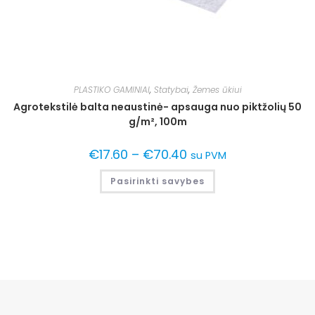
PLASTIKO GAMINIAI
,
Statybai
,
Žemes ūkiui
Agrotekstilė balta neaustinė- apsauga nuo piktžolių 50
g/m², 100m
€
17.60
–
€
70.40
su PVM
Pasirinkti savybes