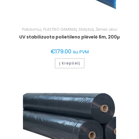
Pakavimui
,
PLASTIKO GAMINIAI
,
Statybai
,
Žemes ūkiui
UV stabilizuota polietileno plėvelė 6m, 200µ
€
179.00
su PVM
Į krepšelį