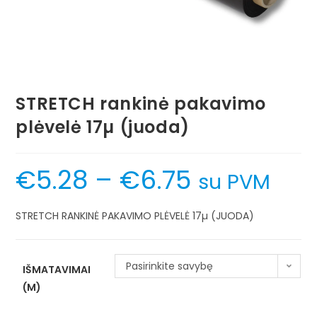
STRETCH rankinė pakavimo
plėvelė 17µ (juoda)
€
5.28
–
€
6.75
su PVM
STRETCH RANKINĖ PAKAVIMO PLĖVELĖ 17µ (JUODA)
Pasirinkite savybę
IŠMATAVIMAI
(M)