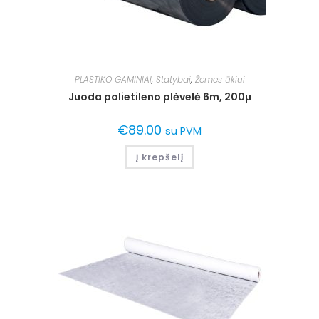
PLASTIKO GAMINIAI
,
Statybai
,
Žemes ūkiui
Juoda polietileno plėvelė 6m, 200µ
€
89.00
su PVM
Į krepšelį